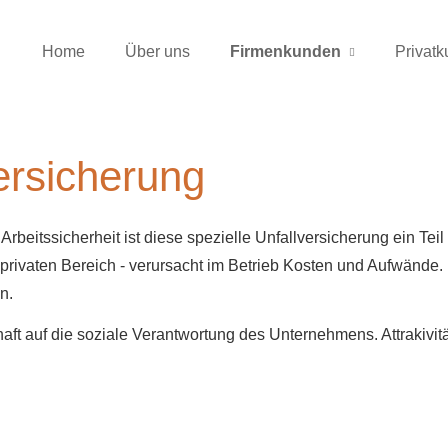
Home
Über uns
Firmenkunden
Privat
r­si­che­rung
eitssicherheit ist diese spezielle Unfall­ver­si­che­rung ein 
im privaten Bereich - verursacht im Betrieb Kosten und Aufwände
n.
aft auf die soziale Verantwortung des Unternehmens. Attrakivitä
.