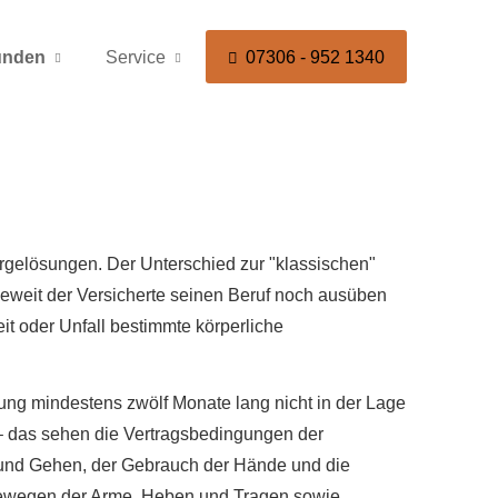
unden
Service
07306 - 952 1340
rgelösungen. Der Unterschied zur "klassischen"
nwieweit der Versicherte seinen Beruf noch ausüben
eit oder Unfall bestimmte körperliche
ung mindestens zwölf Monate lang nicht in der Lage
n – das sehen die Vertragsbedingungen der
n und Gehen, der Gebrauch der Hände und die
, Bewegen der Arme, Heben und Tragen sowie