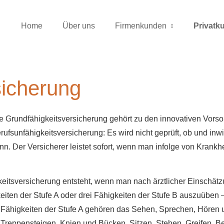
Home
Über uns
Firmenkunden
Privatk
sicherung
e Grundfähigkeitsversicherung gehört zu den innovativen Vorso
rufs­unfähig­keitsversicherung: Es wird nicht geprüft, ob und i
nn. Der Versicherer leistet sofort, wenn man infolge von Krankh
eitsversicherung entsteht, wenn man nach ärztlicher Einschätz
gkeiten der Stufe A oder drei Fähigkeiten der Stufe B auszuübe
en Fähigkeiten der Stufe A gehören das Sehen, Sprechen, Höre
as Treppensteigen, Knien und Bücken, Sitzen, Stehen, Greifen